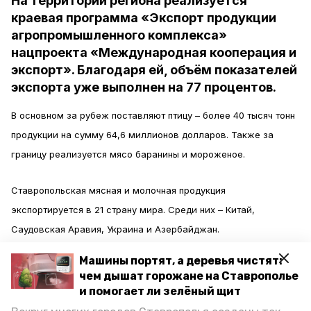
На территории региона реализуется
краевая программа «Экспорт продукции
агропромышленного комплекса»
нацпроекта «Международная кооперация и
экспорт». Благодаря ей, объём показателей
экспорта уже выполнен на 77 процентов.
В основном за рубеж поставляют птицу – более 40 тысяч тонн
продукции на сумму 64,6 миллионов долларов. Также за
границу реализуется мясо баранины и мороженое.
Ставропольская мясная и молочная продукция
экспортируется в 21 страну мира. Среди них – Китай,
Саудовская Аравия, Украина и Азербайджан.
Машины портят, а деревья чистят:
Ранее в федеральный проект «Экспорт продукции АПК»
чем дышат горожане на Ставрополье
включили
шерсть, которую производят в регионе. Такое
и помогает ли зелёный щит
решение принял Минсельхоз России. Между тем губернатор