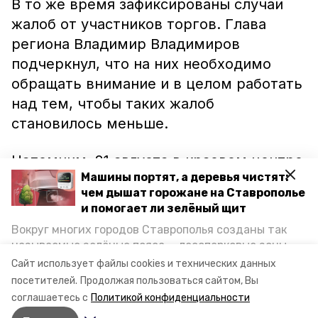
В то же время зафиксированы случаи
жалоб от участников торгов. Глава
региона Владимир Владимиров
подчеркнул, что на них необходимо
обращать внимание и в целом работать
над тем, чтобы таких жалоб
становилось меньше.
Напомним, 21 августа в краевом центре
Машины портят, а деревья чистят:
прошла прямая линия с главой края, во
чем дышат горожане на Ставрополье
время которой ставропольцы могли
и помогает ли зелёный щит
задать интересующие их вопросы. В
Вокруг многих городов Ставрополья созданы так
этот день Владимир Владимиров
называемые зелёные пояса — лесопарковые зоны,
рассказал жителям края
о
снижающие негативное воздействие выхлопных
Сайт использует файлы cookies и технических данных
газов на атмосферу. Справляются ли они с
«губернаторских проектах».
посетителей.
Продолжая пользоваться сайтом, Вы
постоянно растущим потоком автотранспорта и
соглашаетесь с
Политикой конфиденциальности
каким воздухом дышат жители края, узнала