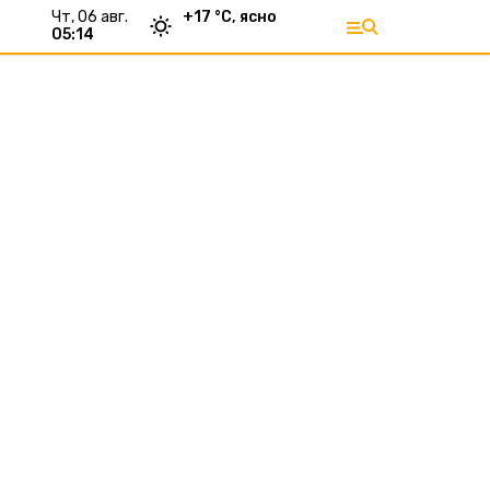
чт, 06 авг.
+
17
°С,
ясно
05:14