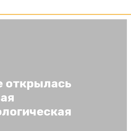
е открылась
ная
логическая