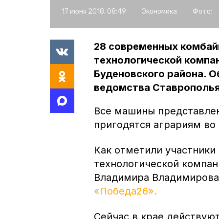
17 июня 2018, 08:49
Экономика
Фото:
28 современных комбай
технологической компа
Буденовского района. О
ведомства Ставрополья
Все машины представле
пригодятся аграриям во
Как отметили участники
технологической компан
Владимира Владимирова
«Победа26».
Сейчас в крае действую